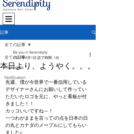
記事
全ての記事
Be you in Serendipity
全ての記事
2017年9月1日
読了時間: 1分
本日より、ようやく。。。
Highlights
Notification
先週、僕が今世界で一番信用している
デザイナーさんにお願いして作ってい
ただいたロゴを元に、やっと看板が付
きました！！
カッコいいですね～！
一つわがままを言ってiの点を日本の日
の丸とカナダのメープルにしてもらい
ました♪